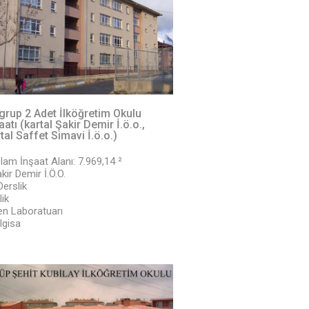
grup 2 Adet İlköğretim Okulu
aatı (kartal Şakir Demir İ.ö.o.,
tal Saffet Simavi İ.ö.o.)
lam İnşaat Alanı: 7.969,14 ²
kir Demir İ.Ö.O.
Derslik
lik
en Laboratuarı
lgisa