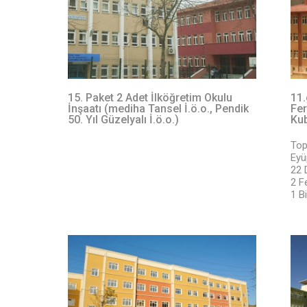
15. Paket 2 Adet İlköğretim Okulu
11.
İnşaatı (mediha Tansel İ.ö.o., Pendik
Fer
50. Yıl Güzelyalı İ.ö.o.)
Kub
Top
Eyü
22 
2 F
1 B