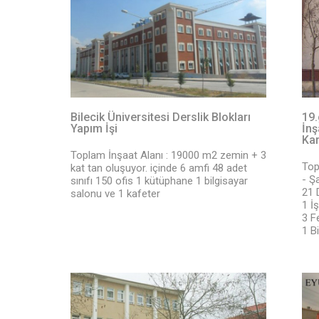
Bilecik Üniversitesi Derslik Blokları
19.
Yapım İşi
İnş
Kar
Toplam İnşaat Alanı : 19000 m2 zemin + 3
Top
kat tan oluşuyor. içinde 6 amfi 48 adet
- Şa
sınıfı 150 ofis 1 kütüphane 1 bilgisayar
21 
salonu ve 1 kafeter
1 İş
3 F
1 Bi