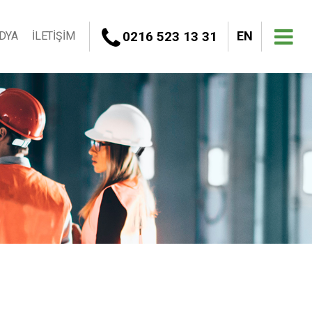
0216 523 13 31
EN
DYA
İLETİŞİM