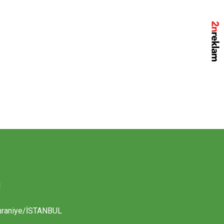
M
 Ümraniye/İSTANBUL