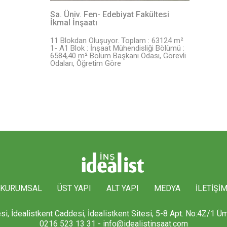
Sa. Üniv. Fen- Edebiyat Fakültesi
İkmal İnşaatı
11 Blokdan Oluşuyor. Toplam : 63124 m²
1- A1 Blok : İnşaat Mühendisliği Bölümü :
6584,40 m² Bölüm Başkanı Odası, Görevli
Odaları, Öğretim Göre
KURUMSAL
ÜST YAPI
ALT YAPI
MEDYA
İLETİŞİ
i, İdealistkent Caddesi, İdealistkent Sitesi, 5-8 Apt. No:4Z/1
0216 523 13 31 -
info@idealistinsaat.com