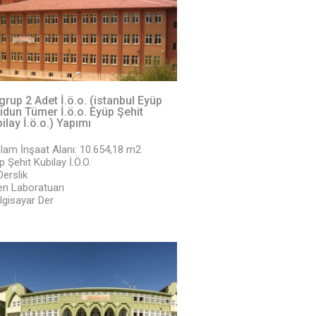
grup 2 Adet İ.ö.o. (istanbul Eyüp
idun Tümer İ.ö.o. Eyüp Şehit
ilay İ.ö.o.) Yapımı
lam İnşaat Alanı: 10.654,18 m2
p Şehit Kubilay İ.Ö.O.
Derslik
en Laboratuarı
ilgisayar Der